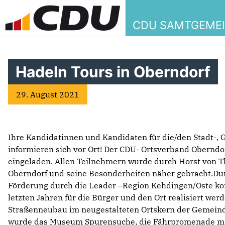
CDU SAMTGEME
Hadeln Tours in Oberndorf
29. August 2021
Ihre Kandidatinnen und Kandidaten für die/den Stadt-
informieren sich vor Ort! Der CDU- Ortsverband Oberndo
eingeladen. Allen Teilnehmern wurde durch Horst von 
Oberndorf und seine Besonderheiten näher gebracht.Du
Förderung durch die Leader –Region Kehdingen/Oste kon
letzten Jahren für die Bürger und den Ort realisiert wer
Straßenneubau im neugestalteten Ortskern der Gemeind
wurde das Museum Spurensuche, die Fährpromenade mit