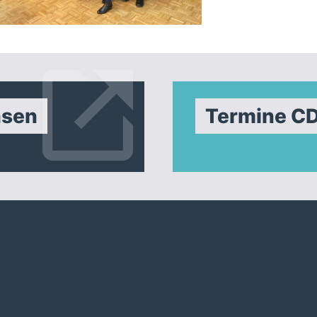
hsen
Termine C